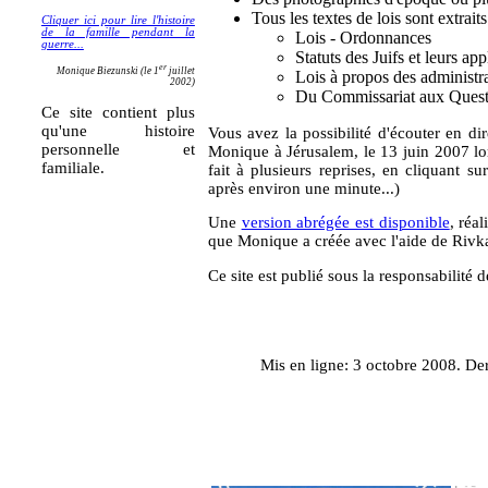
Tous les textes de lois sont extraits
Cliquer ici pour lire l'histoire
de la famille pendant la
Lois - Ordonnances
guerre...
Statuts des Juifs et leurs app
er
Monique Biezunski (le 1
juillet
Lois à propos des administra
2002)
Du Commissariat aux Questi
Ce site contient plus
qu'une histoire
Vous avez la possibilité d'écouter en dire
personnelle et
Monique à Jérusalem, le 13 juin 2007 lo
familiale.
fait à plusieurs reprises, en cliquant su
après environ une minute...)
Une
version abrégée est disponible
, réa
que Monique a créée avec l'aide de Rivka
Ce site est publié sous la responsabilité 
Mis en ligne: 3 octobre 2008. De