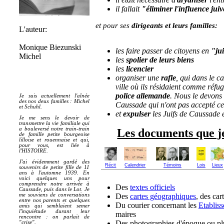
il fallait
"
éliminer l'influence juiv
et pour ses
dirigeants et leurs familles:
L'auteur:
Monique Biezunski
les faire passer de citoyens en
"ju
Michel
les
spolier de leurs biens
les
licencier
organiser une
rafle
, qui dans le ca
ville où ils résidaient comme réfug
police allemande
. Nous le devons
Je suis actuellement l'aînée
des nos deux familles : Michel
Caussade qui n'ont pas accepté ces
et Schuhl.
et
expulser
les Juifs de Caussade et
Je me sens le devoir de
transmettre la vie familiale qui
a bouleversé notre train-train
Les documents que je 
de famille petite bourgeoise
lilloise et rouennaise et qui,
pour vous, est liée à
l'HISTOIRE.
J'ai évidemment gardé des
Récit
Calendrier
Témoins
Lois
Lieux
souvenirs de petite fille de 11
ans à l'automne 1939. En
voici quelques uns pour
comprendre notre arrivée à
Des
textes officiels
Caussade, puis dans le Lot. Je
Des
cartes géographiques
, des car
me souviens de conversations
entre nos parents et quelques
Du courier concernant les
Etablis
amis qui semblaient semer
l'inquiétude durant leur
maires
rencontre : on parlait de
Des photographies d'époque ou pl
"crise".