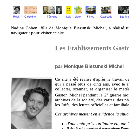
Récit
Calendrier
Témoins
Lois
Lieux
Flines
Caussade
Les Mi
Nadine Cohen, fille de Monique Biezunski Michel, a réalisé 
navigateur pour visiter ce site.
Les Établissements Gast
par Monique Biezunski Michel
Ce site a été réalisé d'après le travai
qui a passé plus de cinq ans, avec le 
collecter, scanner, et organiser le matér
e
Gaston Michel pendant la 2
guerre mond
archives de la société, des cartes, des 
les Juifs, des lettres officielles et famili
Ces archives mettent en évidence la situ
d'une entreprise ordinaire en une
il était nécessaire d'
aryaniser
l'ent